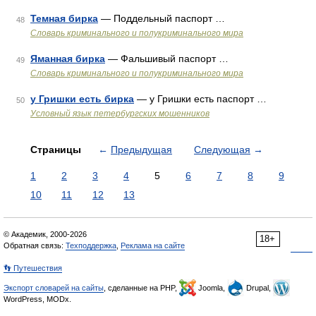
Темная бирка
— Поддельный паспорт …
48
Словарь криминального и полукриминального мира
Яманная бирка
— Фальшивый паспорт …
49
Словарь криминального и полукриминального мира
у Гришки есть бирка
— у Гришки есть паспорт …
50
Условный язык петербургских мошенников
Страницы
←
Предыдущая
Следующая
→
1
2
3
4
5
6
7
8
9
10
11
12
13
© Академик, 2000-2026
18+
Обратная связь:
Техподдержка
,
Реклама на сайте
👣 Путешествия
Экспорт словарей на сайты
, сделанные на PHP,
Joomla,
Drupal,
WordPress, MODx.