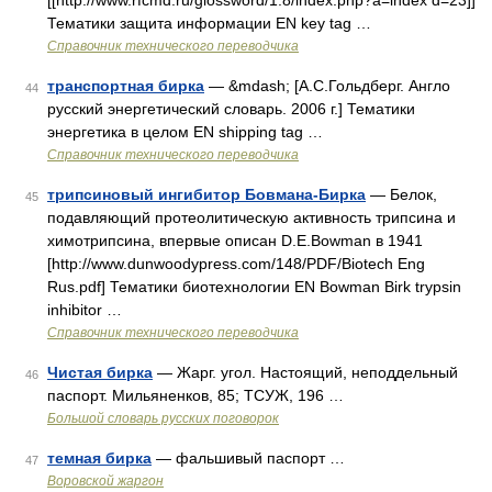
[[http://www.rfcmd.ru/glossword/1.8/index.php?a=index d=23]]
Тематики защита информации EN key tag …
Справочник технического переводчика
транспортная бирка
— &mdash; [А.С.Гольдберг. Англо
44
русский энергетический словарь. 2006 г.] Тематики
энергетика в целом EN shipping tag …
Справочник технического переводчика
трипсиновый ингибитор Бовмана-Бирка
— Белок,
45
подавляющий протеолитическую активность трипсина и
химотрипсина, впервые описан D.E.Bowman в 1941
[http://www.dunwoodypress.com/148/PDF/Biotech Eng
Rus.pdf] Тематики биотехнологии EN Bowman Birk trypsin
inhibitor …
Справочник технического переводчика
Чистая бирка
— Жарг. угол. Настоящий, неподдельный
46
паспорт. Мильяненков, 85; ТСУЖ, 196 …
Большой словарь русских поговорок
темная бирка
— фальшивый паспорт …
47
Воровской жаргон